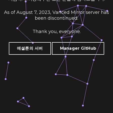
As of August 7, 2023, Vanced Mirror server has
been discontinued.
Thank you, everyone.
에셜룬의 서버
Manager GitHub